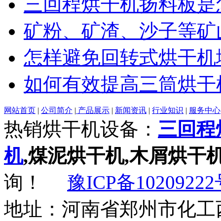
三回程烘干机扬料板是
矿粉、矿渣、沙子等矿
怎样避免回转式烘干机
如何有效提高三筒烘干
网站首页
|
公司简介
|
产品展示
|
新闻资讯
|
行业知识
|
服务中心
热销烘干机设备：
三回程
机
,煤泥烘干机,木屑烘干
询！
豫ICP备10209222
地址：河南省郑州市化工西路