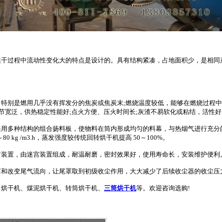
过程中流动性变化大的特点是设计的。具有结构紧凑，占地面积少，是相同
是燃用几乎没有挥发分的焦炭或焦炭末;燃烧温度较低，能够在燃烧过程中有效地
节宽泛，供热稳定性能好;点火方便、压火时间长;灰渣不易软化或粘结，活性
多种结构的组合扬料板，使物料在筒内形成均匀的料幕，与热烟气进行充分
g /m3.h，蒸发强度较传统回转烘干机提高 50～100%。
装置，由迷宫装置组成，耐温耐磨，密封效果好，使用寿命长，安装维护便利
和改变尾气流向，让尾罩取到初级收尘作用，大大减少了后续收尘器的收尘压
烘干机、煤泥烘干机、转筒烘干机、
三筒烘干机
等。欢迎咨询选购!