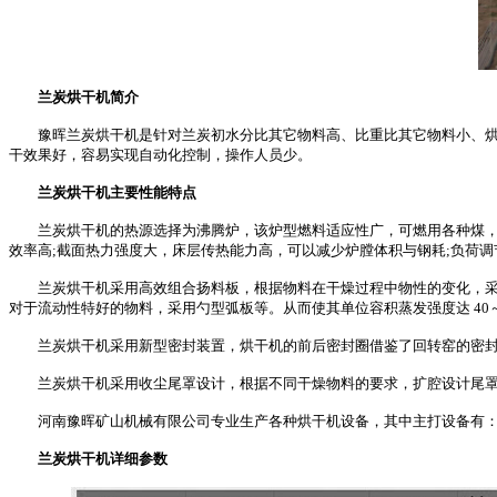
兰炭烘干机简介
豫晖兰炭烘干机是针对兰炭初水分比其它物料高、比重比其它物料小、烘干
干效果好，容易实现自动化控制，操作人员少。
兰炭烘干机主要性能特点
兰炭烘干机的热源选择为沸腾炉，该炉型燃料适应性广，可燃用各种煤，特别
效率高;截面热力强度大，床层传热能力高，可以减少炉膛体积与钢耗;负荷调
兰炭烘干机采用高效组合扬料板，根据物料在干燥过程中物性的变化，采用
对于流动性特好的物料，采用勺型弧板等。从而使其单位容积蒸发强度达 40～80 k
兰炭烘干机采用新型密封装置，烘干机的前后密封圈借鉴了回转窑的密封
兰炭烘干机采用收尘尾罩设计，根据不同干燥物料的要求，扩腔设计尾罩
河南豫晖矿山机械有限公司专业生产各种烘干机设备，其中主打设备有：
兰炭烘干机详细参数